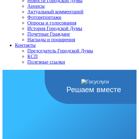
Новости Городской Думы
Анонсы
Актуальный комментарий
Фоторепортажи
Опросы и голосования
История Городской Думы
Почетные Граждане
Награды и поощрения
Контакты
Председатель Городской Думы
КСП
Полезные ссылки
Решаем вместе