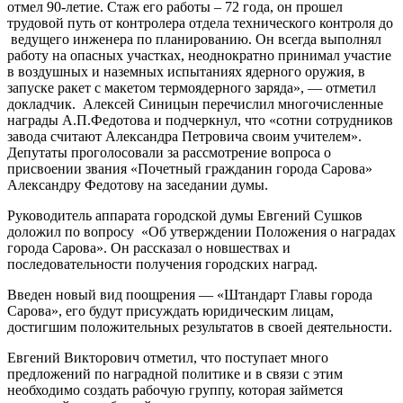
отмел 90-летие. Стаж его работы – 72 года, он прошел
трудовой путь от контролера отдела технического контроля до
ведущего инженера по планированию. Он всегда выполнял
работу на опасных участках, неоднократно принимал участие
в воздушных и наземных испытаниях ядерного оружия, в
запуске ракет с макетом термоядерного заряда», — отметил
докладчик. Алексей Синицын перечислил многочисленные
награды А.П.Федотова и подчеркнул, что «сотни сотрудников
завода считают Александра Петровича своим учителем».
Депутаты проголосовали за рассмотрение вопроса о
присвоении звания «Почетный гражданин города Сарова»
Александру Федотову на заседании думы.
Руководитель аппарата городской думы Евгений Сушков
доложил по вопросу «Об утверждении Положения о наградах
города Сарова». Он рассказал о новшествах и
последовательности получения городских наград.
Введен новый вид поощрения — «Штандарт Главы города
Сарова», его будут присуждать юридическим лицам,
достигшим положительных результатов в своей деятельности.
Евгений Викторович отметил, что поступает много
предложений по наградной политике и в связи с этим
необходимо создать рабочую группу, которая займется