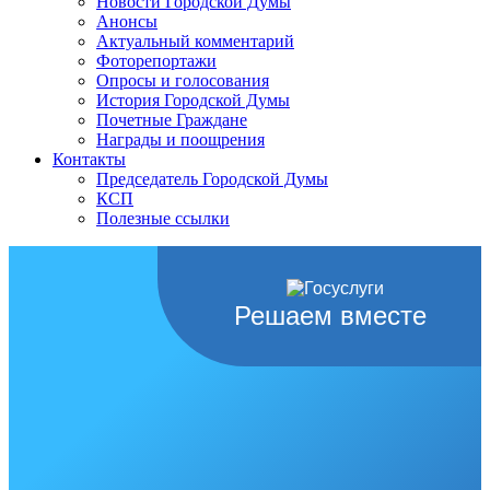
Новости Городской Думы
Анонсы
Актуальный комментарий
Фоторепортажи
Опросы и голосования
История Городской Думы
Почетные Граждане
Награды и поощрения
Контакты
Председатель Городской Думы
КСП
Полезные ссылки
Решаем вместе