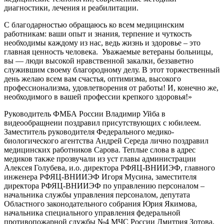
диагностики, лечения и реабилитации.
С благодарностью обращаюсь ко всем медицинским
работникам: ваши опыт и знания, терпение и чуткость
необходимы каждому из нас, ведь жизнь и здоровье – это
главная ценность человека. Уважаемые ветераны больницы,
вы — люди высокой нравственной закалки, беззаветно
служившим своему благородному делу. В этот торжественный
день желаю всем вам счастья, оптимизма, высокого
профессионализма, удовлетворения от работы! И, конечно же,
необходимого в вашей профессии крепкого здоровья!»
Руководитель ФМБА России Владимир Уйба в
видеообращнеии поздравил присутствующих с юбилеем.
Заместитель руководителя Федерального медико-
биологического агентства Андрей Середа лично поздравил
медицинских работников Сарова. Теплые слова в адрес
медиков также прозвучали из уст главы администрации
Алексея Голубева, и.о. директора РФЯЦ-ВНИИЭФ, главного
инженера РФЯЦ-ВНИИЭФ Игоря Мусина, заместителя
директора РФЯЦ-ВНИИЭФ по управлению персоналом –
начальника службы управления персоналом, депутата
Областного законодательного собрания Юрия Якимова,
начальника специального управления федеральной
противопожарной службы №4 МЧС России Дмитрия Зотова,