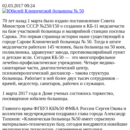
02.03.2017 09:24
70 лет назад 1 марта было издано постановление Совета
Министров СССР №250/150 о создании в КБ-11 медсанчасти
на базе участковой больницы и малярийной станции поселка
Сарова. Это первая страница истории ныне существующей в
городе Сарове Клинической больницы № 50. Тогда в штате
медсанчасти работало 145 человек, была больница на 50 коек,
поликлиника, здравпункт завода, противомалярийный пункт
и детские ясли. Сегодня КБ-50 — это многопрофильное
лечебно-профилактическое учреждение. Четыре медико-
санитарные части, диагностический центр,
психоневрологический диспансер – такова структура
больницы. Работает в ней более двух тысяч сотрудников –
врачей, медсестер, санитарок, рабочих и служащих.
1 марта 2017 года в Доме ученых состоялось торжество,
посвященное юбилею больницы.
Главного врача ФГБУЗ КБ№50 ФМБА России Сергея Окова и
коллектив медучреждения поздравил глава города Александр
Тихонов: «Клиническая больница №50 имеет серьезную
материально-техническую базу, сегодня внедряются новейшие
медицинские технологии, современные методики