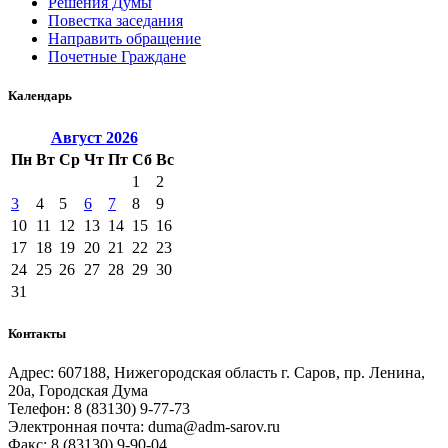
Решения Думы
Повестка заседания
Направить обращение
Почетные Граждане
Календарь
Август
2026
Пн
Вт
Ср
Чт
Пт
Сб
Вс
1
2
3
4
5
6
7
8
9
10
11
12
13
14
15
16
17
18
19
20
21
22
23
24
25
26
27
28
29
30
31
Контакты
Адрес: 607188, Нижегородская область г. Саров, пр. Ленина,
20а, Городская Дума
Телефон: 8 (83130) 9-77-73
Электронная почта: duma@adm-sarov.ru
Факс: 8 (83130) 9-90-04