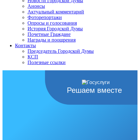
Новости Городской Думы
Анонсы
Актуальный комментарий
Фоторепортажи
Опросы и голосования
История Городской Думы
Почетные Граждане
Награды и поощрения
Контакты
Председатель Городской Думы
КСП
Полезные ссылки
Решаем вместе