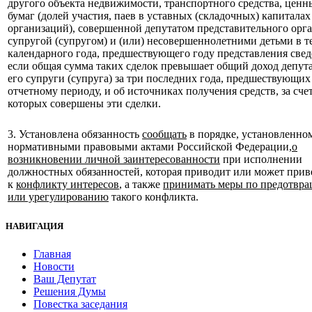
другого объекта недвижимости, транспортного средства, ценн
бумаг (долей участия, паев в уставных (складочных) капиталах
организаций), совершенной депутатом представительного орга
супругой (супругом) и (или) несовершеннолетними детьми в т
календарного года, предшествующего году представления свед
если общая сумма таких сделок превышает общий доход депута
его супруги (супруга) за три последних года, предшествующих
отчетному периоду, и об источниках получения средств, за сче
которых совершены эти сделки.
3. Установлена обязанность
сообщать
в порядке, установленно
нормативными правовыми актами Российской Федерации,
о
возникновении личной заинтересованности
при исполнении
должностных обязанностей, которая приводит или может прив
к
конфликту интересов
, а также
принимать меры по предотвр
или урегулированию
такого конфликта.
НАВИГАЦИЯ
Главная
Новости
Ваш Депутат
Решения Думы
Повестка заседания