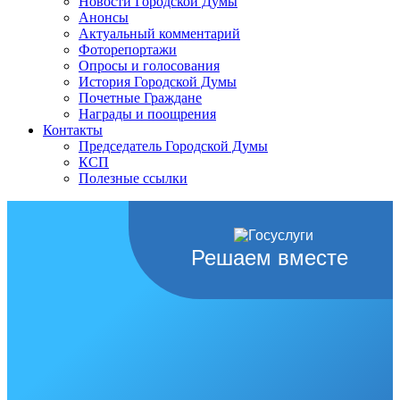
Новости Городской Думы
Анонсы
Актуальный комментарий
Фоторепортажи
Опросы и голосования
История Городской Думы
Почетные Граждане
Награды и поощрения
Контакты
Председатель Городской Думы
КСП
Полезные ссылки
Решаем вместе