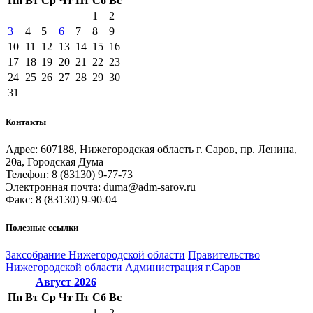
Пн
Вт
Ср
Чт
Пт
Сб
Вс
1
2
3
4
5
6
7
8
9
10
11
12
13
14
15
16
17
18
19
20
21
22
23
24
25
26
27
28
29
30
31
Контакты
Адрес: 607188, Нижегородская область г. Саров, пр. Ленина,
20а, Городская Дума
Телефон: 8 (83130) 9-77-73
Электронная почта: duma@adm-sarov.ru
Факс: 8 (83130) 9-90-04
Полезные ссылки
Закcобрание Нижегородской области
Правительство
Нижегородской области
Администрация г.Саров
Август
2026
Пн
Вт
Ср
Чт
Пт
Сб
Вс
1
2