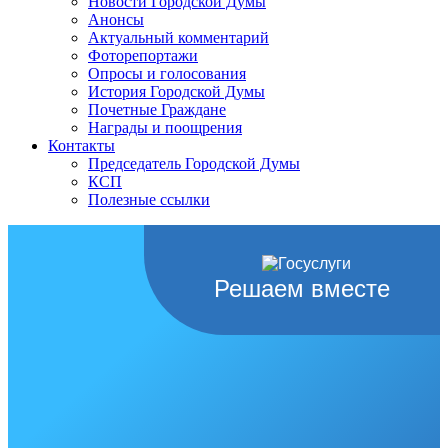
Новости Городской Думы
Анонсы
Актуальный комментарий
Фоторепортажи
Опросы и голосования
История Городской Думы
Почетные Граждане
Награды и поощрения
Контакты
Председатель Городской Думы
КСП
Полезные ссылки
Решаем вместе