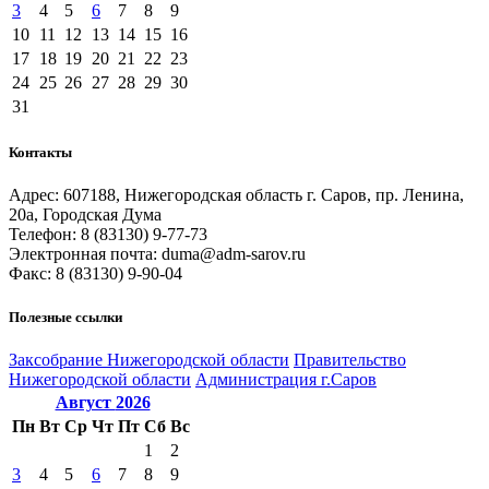
3
4
5
6
7
8
9
10
11
12
13
14
15
16
17
18
19
20
21
22
23
24
25
26
27
28
29
30
31
Контакты
Адрес: 607188, Нижегородская область г. Саров, пр. Ленина,
20а, Городская Дума
Телефон: 8 (83130) 9-77-73
Электронная почта: duma@adm-sarov.ru
Факс: 8 (83130) 9-90-04
Полезные ссылки
Закcобрание Нижегородской области
Правительство
Нижегородской области
Администрация г.Саров
Август
2026
Пн
Вт
Ср
Чт
Пт
Сб
Вс
1
2
3
4
5
6
7
8
9