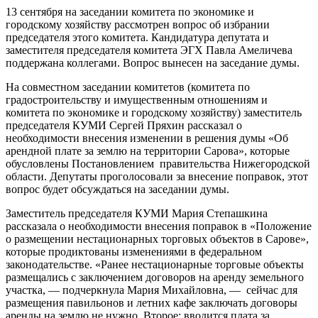
13 сентября на заседании комитета по экономике и
городскому хозяйству рассмотрен вопрос об избрании
председателя этого комитета. Кандидатура депутата и
заместителя председателя комитета ЭГХ Павла Амеличева
поддержана коллегами. Вопрос вынесен на заседание думы.
На совместном заседании комитетов (комитета по
градостроительству и имущественным отношениям и
комитета по экономике и городскому хозяйству) заместитель
председателя КУМИ Сергей Пряхин рассказал о
необходимости внесения изменении в решения думы «Об
арендной плате за землю на территории Сарова», которые
обусловлены Постановлением правительства Нижегородской
области. Депутаты проголосовали за внесение поправок, этот
вопрос будет обсуждаться на заседании думы.
Заместитель председателя КУМИ Мария Степашкина
рассказала о необходимости внесения поправок в «Положение
о размещении нестационарных торговых объектов в Сарове»,
которые продиктованы изменениями в федеральном
законодательстве. «Ранее нестационарные торговые объекты
размещались с заключением договоров на аренду земельного
участка, — подчеркнула Мария Михайловна, — сейчас для
размещения павильонов и летних кафе заключать договоры
аренды на землю не нужно. Второе: вводится плата за