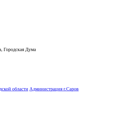
а, Городская Дума
дской области
Администрация г.Саров