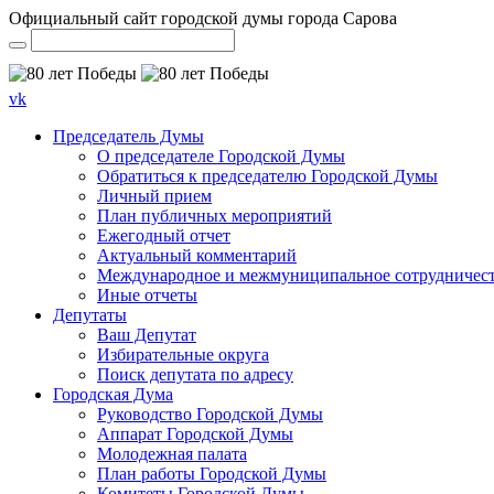
Официальный сайт городской думы города Сарова
vk
Председатель Думы
О председателе Городской Думы
Обратиться к председателю Городской Думы
Личный прием
План публичных мероприятий
Ежегодный отчет
Актуальный комментарий
Международное и межмуниципальное сотрудничес
Иные отчеты
Депутаты
Ваш Депутат
Избирательные округа
Поиск депутата по адресу
Городская Дума
Руководство Городской Думы
Аппарат Городской Думы
Молодежная палата
План работы Городской Думы
Комитеты Городской Думы