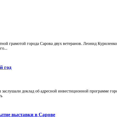
тной грамотой города Сарова двух ветеранов. Леонид Куриленк
о...
й год
ы заслушали доклад об адресной инвестиционной программе горо
ть
рытие выставки в Сарове