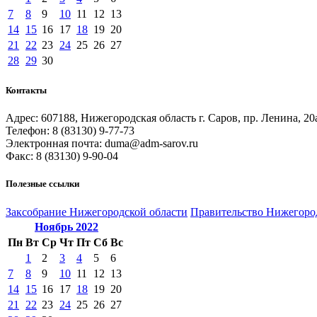
7
8
9
10
11
12
13
14
15
16
17
18
19
20
21
22
23
24
25
26
27
28
29
30
Контакты
Адрес: 607188, Нижегородская область г. Саров, пр. Ленина, 20
Телефон: 8 (83130) 9-77-73
Электронная почта: duma@adm-sarov.ru
Факс: 8 (83130) 9-90-04
Полезные ссылки
Закcобрание Нижегородской области
Правительство Нижегоро
Ноябрь
2022
Пн
Вт
Ср
Чт
Пт
Сб
Вс
1
2
3
4
5
6
7
8
9
10
11
12
13
14
15
16
17
18
19
20
21
22
23
24
25
26
27