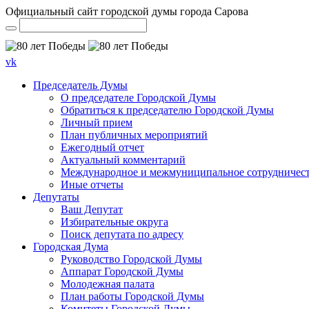
Официальный сайт городской думы города Сарова
vk
Председатель Думы
О председателе Городской Думы
Обратиться к председателю Городской Думы
Личный прием
План публичных мероприятий
Ежегодный отчет
Актуальный комментарий
Международное и межмуниципальное сотрудничес
Иные отчеты
Депутаты
Ваш Депутат
Избирательные округа
Поиск депутата по адресу
Городская Дума
Руководство Городской Думы
Аппарат Городской Думы
Молодежная палата
План работы Городской Думы
Комитеты Городской Думы