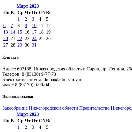
Март
2023
Пн
Вт
Ср
Чт
Пт
Сб
Вс
1
2
3
4
5
6
7
8
9
10
11
12
13
14
15
16
17
18
19
20
21
22
23
24
25
26
27
28
29
30
31
Контакты
Адрес: 607188, Нижегородская область г. Саров, пр. Ленина, 20
Телефон: 8 (83130) 9-77-73
Электронная почта: duma@adm-sarov.ru
Факс: 8 (83130) 9-90-04
Полезные ссылки
Закcобрание Нижегородской области
Правительство Нижегоро
Март
2023
Пн
Вт
Ср
Чт
Пт
Сб
Вс
1
2
3
4
5