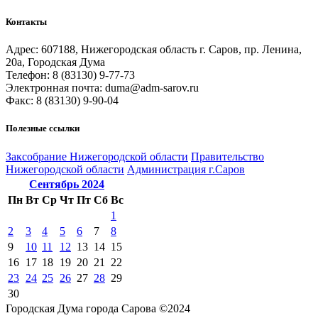
Контакты
Адрес: 607188, Нижегородская область г. Саров, пр. Ленина,
20а, Городская Дума
Телефон: 8 (83130) 9-77-73
Электронная почта: duma@adm-sarov.ru
Факс: 8 (83130) 9-90-04
Полезные ссылки
Закcобрание Нижегородской области
Правительство
Нижегородской области
Администрация г.Саров
Сентябрь
2024
Пн
Вт
Ср
Чт
Пт
Сб
Вс
1
2
3
4
5
6
7
8
9
10
11
12
13
14
15
16
17
18
19
20
21
22
23
24
25
26
27
28
29
30
Городская Дума города Сарова ©2024