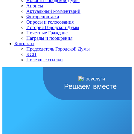
Новости Городской Думы
Анонсы
Актуальный комментарий
Фоторепортажи
Опросы и голосования
История Городской Думы
Почетные Граждане
Награды и поощрения
Контакты
Председатель Городской Думы
КСП
Полезные ссылки
Решаем вместе