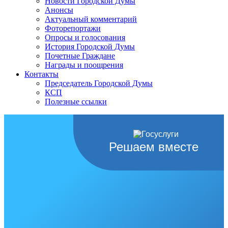
Новости Городской Думы
Анонсы
Актуальный комментарий
Фоторепортажи
Опросы и голосования
История Городской Думы
Почетные Граждане
Награды и поощрения
Контакты
Председатель Городской Думы
КСП
Полезные ссылки
Решаем вместе