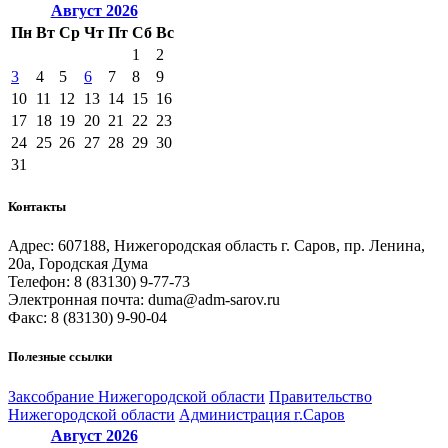
Август
2026
Пн
Вт
Ср
Чт
Пт
Сб
Вс
1
2
3
4
5
6
7
8
9
10
11
12
13
14
15
16
17
18
19
20
21
22
23
24
25
26
27
28
29
30
31
Контакты
Адрес: 607188, Нижегородская область г. Саров, пр. Ленина,
20а, Городская Дума
Телефон: 8 (83130) 9-77-73
Электронная почта: duma@adm-sarov.ru
Факс: 8 (83130) 9-90-04
Полезные ссылки
Закcобрание Нижегородской области
Правительство
Нижегородской области
Администрация г.Саров
Август
2026