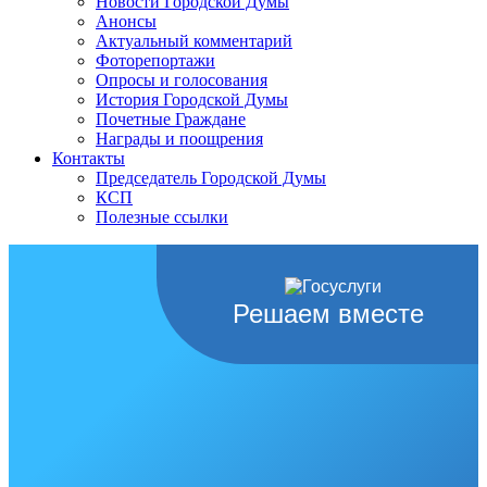
Новости Городской Думы
Анонсы
Актуальный комментарий
Фоторепортажи
Опросы и голосования
История Городской Думы
Почетные Граждане
Награды и поощрения
Контакты
Председатель Городской Думы
КСП
Полезные ссылки
Решаем вместе