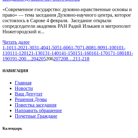
«Современное государство: духовно-нравственные основы и
право» — тема заседания Духовно-научного центра, которое
состоялось в Сарове 4 февраля. Заседание открыли
сопредседатели академик РАН Радий Илькаев и митрополит
Нижегородский и...
Читать далее
1-10
11-20
21-30
31-40
41-50
51-60
61-70
71-80
81-90
91-100
101-
110
111-120
121-130
131-140
141-150
151-160
161-170
171-180
181-
190
191-200
…
204
205
206
207
208
…
211-218
НАВИГАЦИЯ
Главная
Новости
Ваш Депутат
Решения Думы
Повестка заседания
Направить обращение
Почетные Граждане
Календарь