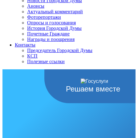
Новости Городской Думы
Анонсы
Актуальный комментарий
Фоторепортажи
Опросы и голосования
История Городской Думы
Почетные Граждане
Награды и поощрения
Контакты
Председатель Городской Думы
КСП
Полезные ссылки
Решаем вместе