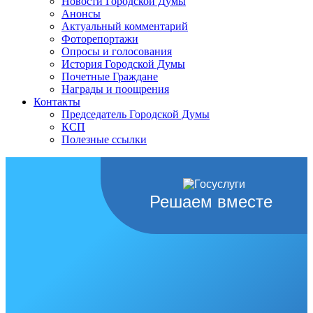
Новости Городской Думы
Анонсы
Актуальный комментарий
Фоторепортажи
Опросы и голосования
История Городской Думы
Почетные Граждане
Награды и поощрения
Контакты
Председатель Городской Думы
КСП
Полезные ссылки
Решаем вместе