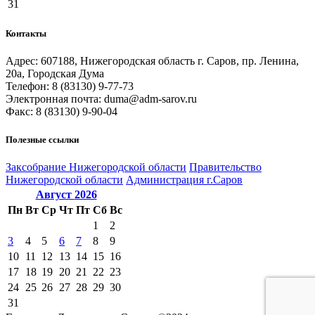
31
Контакты
Адрес: 607188, Нижегородская область г. Саров, пр. Ленина,
20а, Городская Дума
Телефон: 8 (83130) 9-77-73
Электронная почта: duma@adm-sarov.ru
Факс: 8 (83130) 9-90-04
Полезные ссылки
Закcобрание Нижегородской области
Правительство
Нижегородской области
Администрация г.Саров
Август
2026
Пн
Вт
Ср
Чт
Пт
Сб
Вс
1
2
3
4
5
6
7
8
9
10
11
12
13
14
15
16
17
18
19
20
21
22
23
24
25
26
27
28
29
30
31