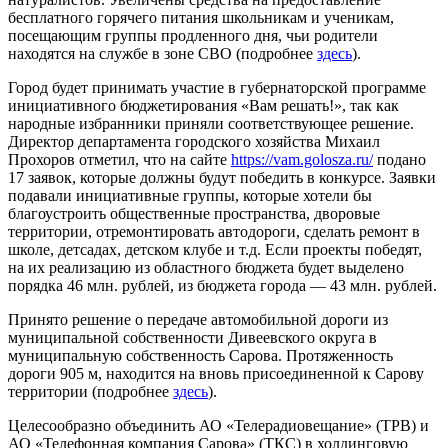
бесплатного горячего питания школьникам и ученикам,
посещающим группы продленного дня, чьи родители
находятся на службе в зоне СВО (подробнее
здесь
).
Город будет принимать участие в губернаторской программе
инициативного бюджетирования «Вам решать!», так как
народные избранники приняли соответствующее решение.
Директор департамента городского хозяйства Михаил
Прохоров отметил, что на сайте
https://vam.golosza.ru/
подано
17 заявок, которые должны будут победить в конкурсе. Заявки
подавали инициативные группы, которые хотели бы
благоустроить общественные пространства, дворовые
территории, отремонтировать автодороги, сделать ремонт в
школе, детсадах, детском клубе и т.д. Если проекты победят,
на их реализацию из областного бюджета будет выделено
порядка 46 млн. рублей, из бюджета города — 43 млн. рублей.
Принято решение о передаче автомобильной дороги из
муниципальной собственности Дивеевского округа в
муниципальную собственность Сарова. Протяженность
дороги 905 м, находится на вновь присоединенной к Сарову
территории (подробнее
здесь
).
Целесообразно объединить АО «Телерадиовещание» (ТРВ) и
АО «Телефонная компания Сарова» (ТКС) в холдинговую