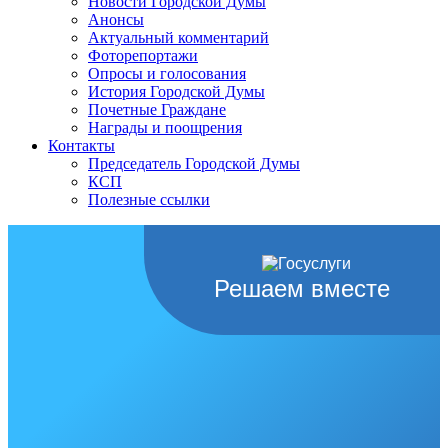
Новости Городской Думы
Анонсы
Актуальный комментарий
Фоторепортажи
Опросы и голосования
История Городской Думы
Почетные Граждане
Награды и поощрения
Контакты
Председатель Городской Думы
КСП
Полезные ссылки
Решаем вместе