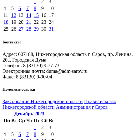
1
2
3
4
5
6
7
8
9
10
11
12
13
14
15
16
17
18
19
20
21
22
23
24
25
26
27
28
29
30
31
Контакты
Адрес: 607188, Нижегородская область г. Саров, пр. Ленина,
20а, Городская Дума
Телефон: 8 (83130) 9-77-73
Электронная почта: duma@adm-sarov.ru
Факс: 8 (83130) 9-90-04
Полезные ссылки
Закcобрание Нижегородской области
Правительство
Нижегородской области
Администрация г.Саров
Декабрь
2023
Пн
Вт
Ср
Чт
Пт
Сб
Вс
1
2
3
4
5
6
7
8
9
10