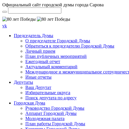
Официальный сайт городской думы города Сарова
vk
Председатель Думы
О председателе Городской Думы
Обратиться к председателю Городской Думы
Личный прием
План публичных мероприятий
Ежегодный отчет
Актуальный комментарий
Международное и межмуниципальное сотрудничес
Иные отчеты
Депутаты
Ваш Депутат
Избирательные округа
Поиск депутата по адресу
Городская Дума
Руководство Городской Думы
Аппарат Городской Думы
Молодежная палата
План работы Городской Думы
Комитеты Городской Думы