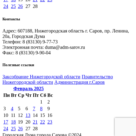
24
25
26
27
28
Контакты
Адрес: 607188, Нижегородская область г. Саров, пр. Ленина,
20а, Городская Дума
Телефон: 8 (83130) 9-77-73
Электронная почта: duma@adm-sarov.ru
Факс: 8 (83130) 9-90-04
Полезные ссылки
Закcобрание Нижегородской области
Правительство
Нижегородской области
Администрация г.Саров
Февраль
2025
Пн
Вт
Ср
Чт
Пт
Сб
Вс
1
2
3
4
5
6
7
8
9
10
11
12
13
14
15
16
17
18
19
20
21
22
23
24
25
26
27
28
Городская Дума города Сарова ©2024