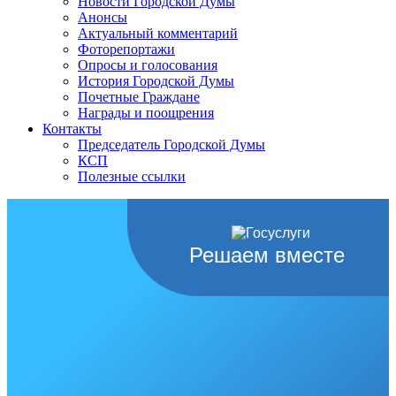
Новости Городской Думы
Анонсы
Актуальный комментарий
Фоторепортажи
Опросы и голосования
История Городской Думы
Почетные Граждане
Награды и поощрения
Контакты
Председатель Городской Думы
КСП
Полезные ссылки
Решаем вместе