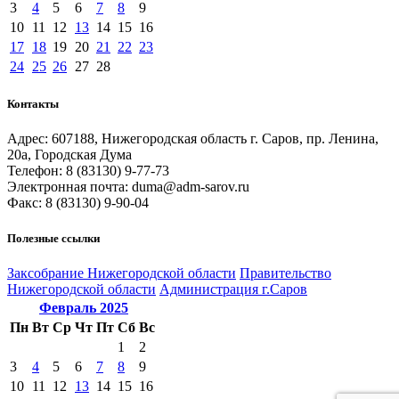
3
4
5
6
7
8
9
10
11
12
13
14
15
16
17
18
19
20
21
22
23
24
25
26
27
28
Контакты
Адрес: 607188, Нижегородская область г. Саров, пр. Ленина,
20а, Городская Дума
Телефон: 8 (83130) 9-77-73
Электронная почта: duma@adm-sarov.ru
Факс: 8 (83130) 9-90-04
Полезные ссылки
Закcобрание Нижегородской области
Правительство
Нижегородской области
Администрация г.Саров
Февраль
2025
Пн
Вт
Ср
Чт
Пт
Сб
Вс
1
2
3
4
5
6
7
8
9
10
11
12
13
14
15
16