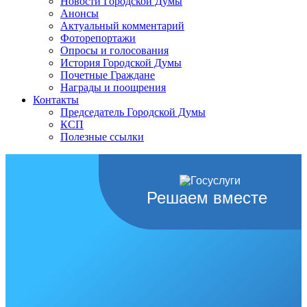
Новости Городской Думы
Анонсы
Актуальный комментарий
Фоторепортажи
Опросы и голосования
История Городской Думы
Почетные Граждане
Награды и поощрения
Контакты
Председатель Городской Думы
КСП
Полезные ссылки
Решаем вместе