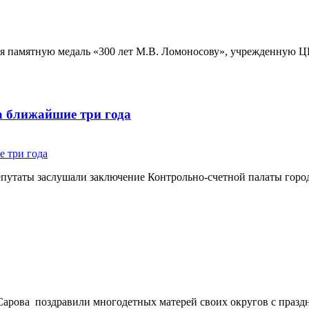
ия памятную медаль «300 лет М.В. Ломоносову», учрежденную Ц
а ближайшие три года
епутаты заслушали заключение Контрольно-счетной палаты горо
рова поздравили многодетных матерей своих округов с праздни