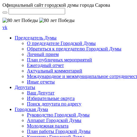
Официальный сайт городской думы города Сарова
vk
Председатель Думы
О председателе Городской Думы
Обратиться к председателю Городской Думы
Личный прием
План публичных мероприятий
Ежегодный отчет
Актуальный комментарий
Международное и межмуниципальное сотрудничес
Иные отчеты
Депутаты
Ваш Депутат
Избирательные округа
Поиск депутата по адресу
Городская Дума
Руководство Городской Думы
Аппарат Городской Думы
Молодежная палата
План работы Городской Думы
Комитеты Городской Думы