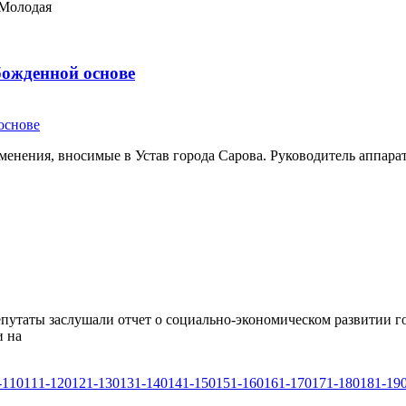
«Молодая
божденной основе
зменения, вносимые в Устав города Сарова. Руководитель аппа
путаты заслушали отчет о социально-экономическом развитии го
и на
-110
111-120
121-130
131-140
141-150
151-160
161-170
171-180
181-19