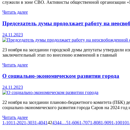
служили в зоне СВО. Активисты общественной организации 
Читать далее
Председатель думы продолжает работу на неосво
24.11.2023
23 ноября на заседании городской думы депутаты утвердили и
заключительный этап по внесению изменений в главный
Читать далее
О социально-экономическом развитии города
24.11.2023
22 ноября на заседании планово-бюджетного комитета (ПБК) де
социально-экономического развития города Саров на 2024 год 
Читать далее
1-10
11-20
21-30
31-40
41
42
43
44
…
51-60
61-70
71-80
81-90
91-100
101