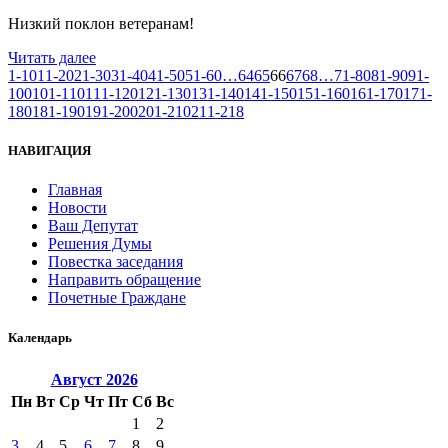
Низкий поклон ветеранам!
Читать далее
1-10
11-20
21-30
31-40
41-50
51-60
…
64
65
66
67
68
…
71-80
81-90
91-
100
101-110
111-120
121-130
131-140
141-150
151-160
161-170
171-
180
181-190
191-200
201-210
211-218
НАВИГАЦИЯ
Главная
Новости
Ваш Депутат
Решения Думы
Повестка заседания
Направить обращение
Почетные Граждане
Календарь
Август
2026
Пн
Вт
Ср
Чт
Пт
Сб
Вс
1
2
3
4
5
6
7
8
9