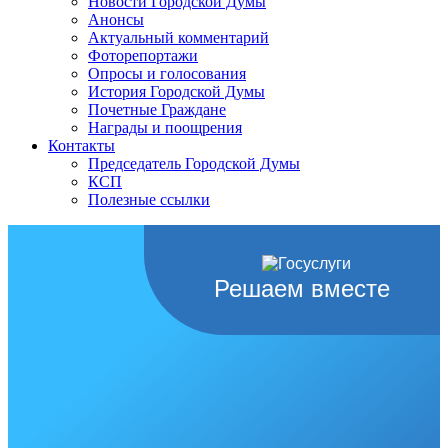
Новости Городской Думы
Анонсы
Актуальный комментарий
Фоторепортажи
Опросы и голосования
История Городской Думы
Почетные Граждане
Награды и поощрения
Контакты
Председатель Городской Думы
КСП
Полезные ссылки
Решаем вместе