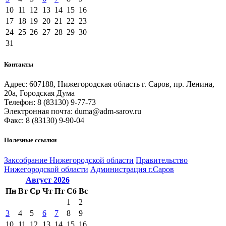
10
11
12
13
14
15
16
17
18
19
20
21
22
23
24
25
26
27
28
29
30
31
Контакты
Адрес: 607188, Нижегородская область г. Саров, пр. Ленина,
20а, Городская Дума
Телефон: 8 (83130) 9-77-73
Электронная почта: duma@adm-sarov.ru
Факс: 8 (83130) 9-90-04
Полезные ссылки
Закcобрание Нижегородской области
Правительство
Нижегородской области
Администрация г.Саров
Август
2026
Пн
Вт
Ср
Чт
Пт
Сб
Вс
1
2
3
4
5
6
7
8
9
10
11
12
13
14
15
16