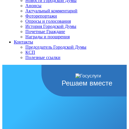
Новости Городской Думы
Анонсы
Актуальный комментарий
Фоторепортажи
Опросы и голосования
История Городской Думы
Почетные Граждане
Награды и поощрения
Контакты
Председатель Городской Думы
КСП
Полезные ссылки
Решаем вместе