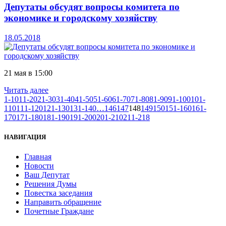
Депутаты обсудят вопросы комитета по
экономике и городскому хозяйству
18.05.2018
21 мая в 15:00
Читать далее
1-10
11-20
21-30
31-40
41-50
51-60
61-70
71-80
81-90
91-100
101-
110
111-120
121-130
131-140
…
146
147
148
149
150
151-160
161-
170
171-180
181-190
191-200
201-210
211-218
НАВИГАЦИЯ
Главная
Новости
Ваш Депутат
Решения Думы
Повестка заседания
Направить обращение
Почетные Граждане