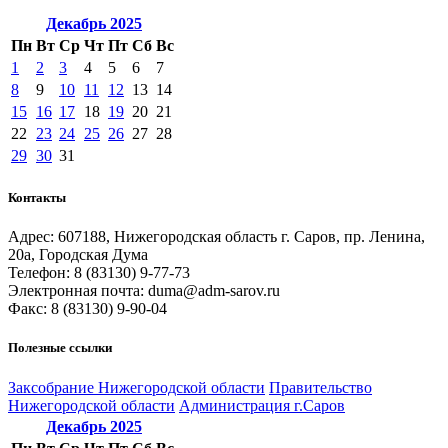
Декабрь
2025
Пн
Вт
Ср
Чт
Пт
Сб
Вс
1
2
3
4
5
6
7
8
9
10
11
12
13
14
15
16
17
18
19
20
21
22
23
24
25
26
27
28
29
30
31
Контакты
Адрес: 607188, Нижегородская область г. Саров, пр. Ленина,
20а, Городская Дума
Телефон: 8 (83130) 9-77-73
Электронная почта: duma@adm-sarov.ru
Факс: 8 (83130) 9-90-04
Полезные ссылки
Закcобрание Нижегородской области
Правительство
Нижегородской области
Администрация г.Саров
Декабрь
2025