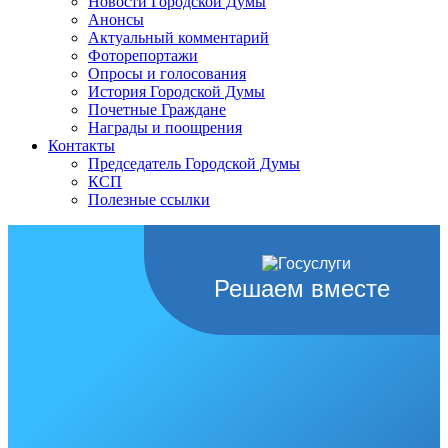
Новости Городской Думы
Анонсы
Актуальный комментарий
Фоторепортажи
Опросы и голосования
История Городской Думы
Почетные Граждане
Награды и поощрения
Контакты
Председатель Городской Думы
КСП
Полезные ссылки
Решаем вместе