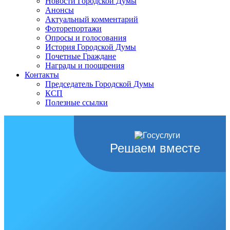
Новости Городской Думы
Анонсы
Актуальный комментарий
Фоторепортажи
Опросы и голосования
История Городской Думы
Почетные Граждане
Награды и поощрения
Контакты
Председатель Городской Думы
КСП
Полезные ссылки
Решаем вместе