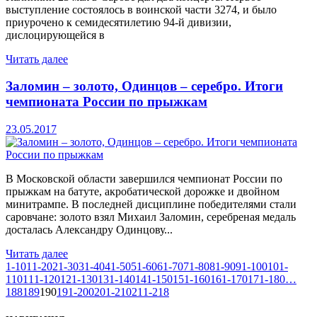
выступление состоялось в воинской части 3274, и было
приурочено к семидесятилетию 94-й дивизии,
дислоцирующейся в
Читать далее
Заломин – золото, Одинцов – серебро. Итоги
чемпионата России по прыжкам
23.05.2017
В Московской области завершился чемпионат России по
прыжкам на батуте, акробатической дорожке и двойном
минитрампе. В последней дисциплине победителями стали
саровчане: золото взял Михаил Заломин, серебреная медаль
досталась Александру Одинцову...
Читать далее
1-10
11-20
21-30
31-40
41-50
51-60
61-70
71-80
81-90
91-100
101-
110
111-120
121-130
131-140
141-150
151-160
161-170
171-180
…
188
189
190
191-200
201-210
211-218